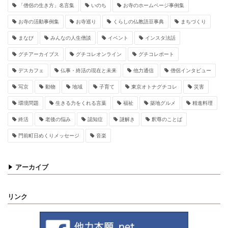
「僧侶の生き方」名言集
いのち
お寺のホームページ事例集
お寺の活動事例集
お寺巡り
くらしの仏教語豆事典
まちづくり
まなび
みんなの人生僧談
イベント
インスタ法話
グチアーカイブス
グチコレオンライン
グチコレポート
デスカフェ
仏事・終活の現在と未来
他力通信
僧侶インタビュー
写京
動物
地域
子育て
東京オトナグチコレ
災害
環境問題
生きる力をくれる言葉
福祉
築地グルメ
精進料理
終活
老後の悩み
認知症
謎解き
釈尊のことば
門前町日めくりメッセージ
音楽
アーカイブ
リンク