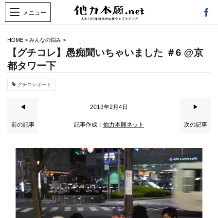
HOME
>
みんなの悩み
>
【グチコレ】愚痴聞いちゃいました ＃6 @京
都タワー下
グチコレポート
◀
2013年2月4日
▶
前の記事
記事作成：
他力本願ネット
次の記事