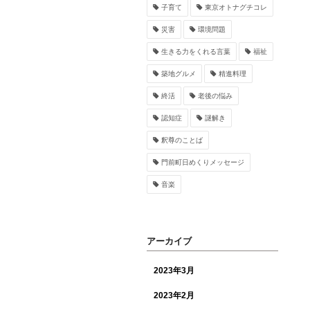
子育て
東京オトナグチコレ
災害
環境問題
生きる力をくれる言葉
福祉
築地グルメ
精進料理
終活
老後の悩み
認知症
謎解き
釈尊のことば
門前町日めくりメッセージ
音楽
アーカイブ
2023年3月
2023年2月