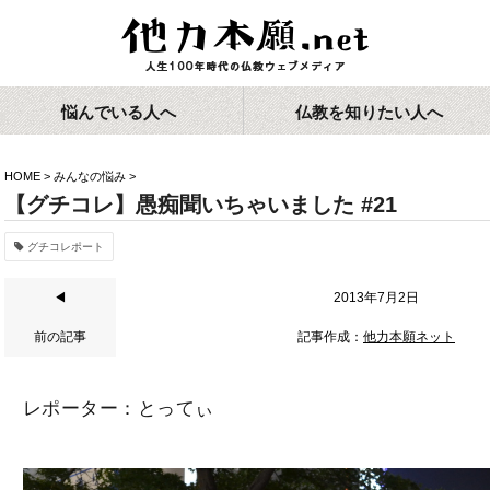
悩んでいる人へ
仏教を知りたい人へ
HOME
>
みんなの悩み
>
【グチコレ】愚痴聞いちゃいました #21
グチコレポート
◀
2013年7月2日
前の記事
記事作成：
他力本願ネット
レポーター：とってぃ