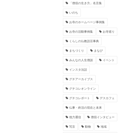
「僧侶の生き方」名言集
いのち
お寺のホームページ事例集
お寺の活動事例集
お寺巡り
くらしの仏教語豆事典
まちづくり
まなび
みんなの人生僧談
イベント
インスタ法話
グチアーカイブス
グチコレオンライン
グチコレポート
デスカフェ
仏事・終活の現在と未来
他力通信
僧侶インタビュー
写京
動物
地域