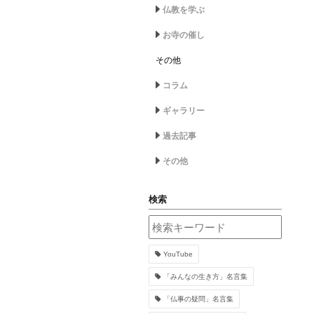
仏教を学ぶ
お寺の催し
その他
コラム
ギャラリー
過去記事
その他
検索
YouTube
「みんなの生き方」名言集
「仏事の疑問」名言集