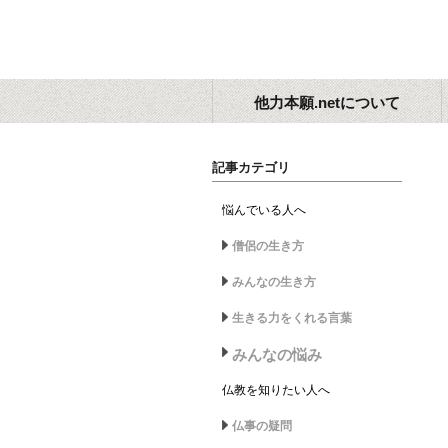
他力本願.netについて
記事カテゴリ
悩んでいる人へ
僧侶の生き方
みんなの生き方
生きる力をくれる言葉
みんなの悩み
仏教を知りたい人へ
仏事の疑問