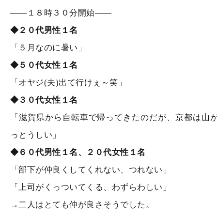
――１８時３０分開始――
◆２０代男性１名
「５月なのに暑い」
◆５０代女性１名
「オヤジ(夫)出て行けぇ～笑」
◆３０代女性１名
「滋賀県から自転車で帰ってきたのだが、京都は山
っとうしい」
◆６０代男性１名、２０代女性１名
「部下が仲良くしてくれない、つれない」
「上司がくっついてくる、わずらわしい」
→二人はとても仲が良さそうでした。