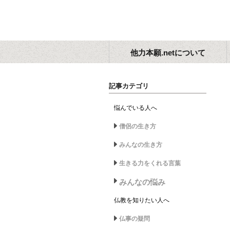
他力本願.netについて
記事カテゴリ
悩んでいる人へ
僧侶の生き方
みんなの生き方
生きる力をくれる言葉
みんなの悩み
仏教を知りたい人へ
仏事の疑問