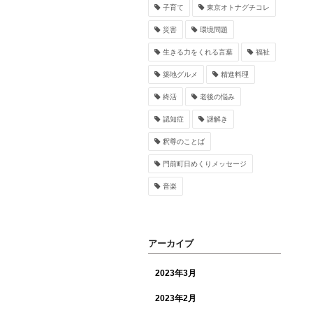
子育て
東京オトナグチコレ
災害
環境問題
生きる力をくれる言葉
福祉
築地グルメ
精進料理
終活
老後の悩み
認知症
謎解き
釈尊のことば
門前町日めくりメッセージ
音楽
アーカイブ
2023年3月
2023年2月