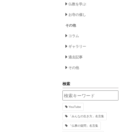
仏教を学ぶ
お寺の催し
その他
コラム
ギャラリー
過去記事
その他
検索
YouTube
「みんなの生き方」名言集
「仏事の疑問」名言集