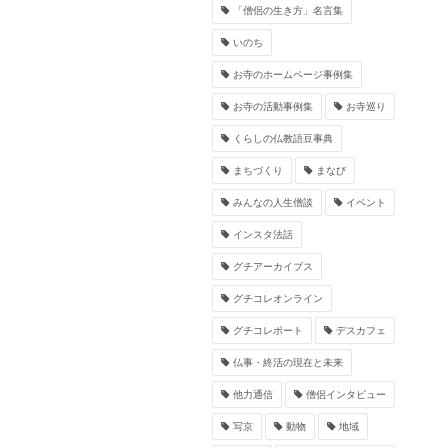
「僧侶の生き方」名言集
いのち
お寺のホームページ事例集
お寺の活動事例集
お寺巡り
くらしの仏教語豆事典
まちづくり
まなび
みんなの人生僧談
イベント
インスタ法話
グチアーカイブス
グチコレオンライン
グチコレポート
デスカフェ
仏事・終活の現在と未来
他力通信
僧侶インタビュー
写京
動物
地域