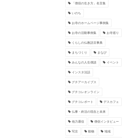
「僧侶の生き方」名言集
いのち
お寺のホームページ事例集
お寺の活動事例集
お寺巡り
くらしの仏教語豆事典
まちづくり
まなび
みんなの人生僧談
イベント
インスタ法話
グチアーカイブス
グチコレオンライン
グチコレポート
デスカフェ
仏事・終活の現在と未来
他力通信
僧侶インタビュー
写京
動物
地域