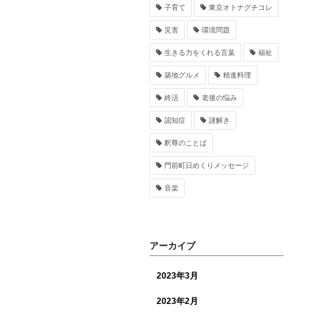
子育て
東京オトナグチコレ
災害
環境問題
生きる力をくれる言葉
福祉
築地グルメ
精進料理
終活
老後の悩み
認知症
謎解き
釈尊のことば
門前町日めくりメッセージ
音楽
アーカイブ
2023年3月
2023年2月