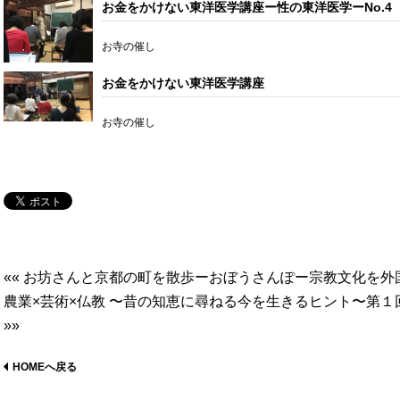
お金をかけない東洋医学講座ー性の東洋医学ーNo.4
お寺の催し
お金をかけない東洋医学講座
お寺の催し
«« お坊さんと京都の町を散歩ーおぼうさんぽー宗教文化を外
農業×芸術×仏教 〜昔の知恵に尋ねる今を生きるヒント〜第
»»
HOMEへ戻る