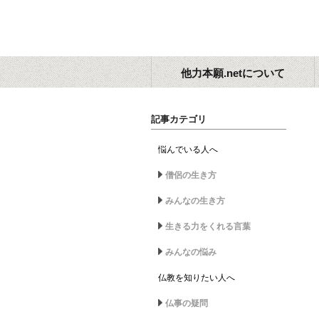
他力本願.netについて
記事カテゴリ
悩んでいる人へ
僧侶の生き方
みんなの生き方
生きる力をくれる言葉
みんなの悩み
仏教を知りたい人へ
仏事の疑問