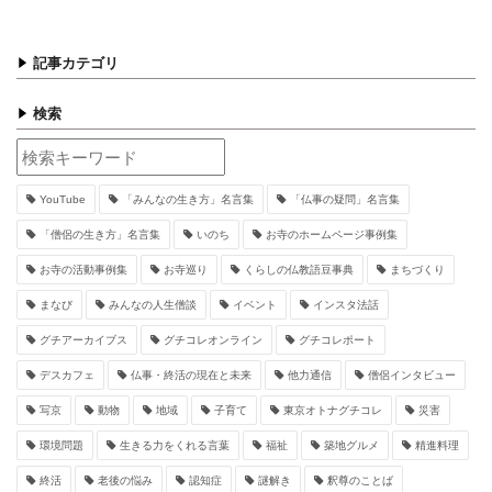
記事カテゴリ
検索
YouTube
「みんなの生き方」名言集
「仏事の疑問」名言集
「僧侶の生き方」名言集
いのち
お寺のホームページ事例集
お寺の活動事例集
お寺巡り
くらしの仏教語豆事典
まちづくり
まなび
みんなの人生僧談
イベント
インスタ法話
グチアーカイブス
グチコレオンライン
グチコレポート
デスカフェ
仏事・終活の現在と未来
他力通信
僧侶インタビュー
写京
動物
地域
子育て
東京オトナグチコレ
災害
環境問題
生きる力をくれる言葉
福祉
築地グルメ
精進料理
終活
老後の悩み
認知症
謎解き
釈尊のことば