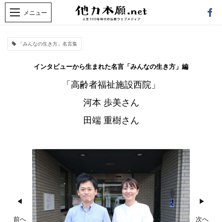
「みんなの生き方」名言集
インタビューから生まれた名言「みんなの生き方」編
「高齢者福祉施設西院」
河本 歩美さん
田端 重樹さん
◀
▶
前へ
次へ