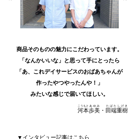
商品そのものの魅力にこだわっています。
「なんかいいな」と思って手にとったら
「あ、これデイサービスのおばあちゃんが
作ったやつやったんや！」
みたいな感じで届いてほしい。
こうもと
あゆみ
たばた
しげき
河本
歩美
・
田端
重樹
▼インタビュー記事はこちら