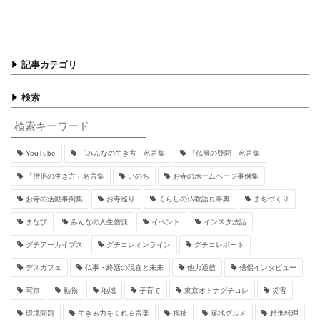
記事カテゴリ
検索
YouTube
「みんなの生き方」名言集
「仏事の疑問」名言集
「僧侶の生き方」名言集
いのち
お寺のホームページ事例集
お寺の活動事例集
お寺巡り
くらしの仏教語豆事典
まちづくり
まなび
みんなの人生僧談
イベント
インスタ法話
グチアーカイブス
グチコレオンライン
グチコレポート
デスカフェ
仏事・終活の現在と未来
他力通信
僧侶インタビュー
写京
動物
地域
子育て
東京オトナグチコレ
災害
環境問題
生きる力をくれる言葉
福祉
築地グルメ
精進料理