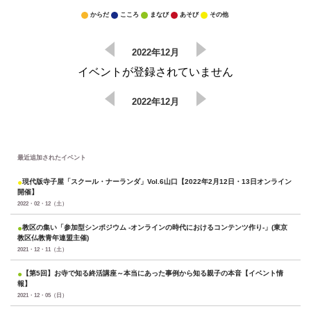
からだ
こころ
まなび
あそび
その他
2022年12月
イベントが登録されていません
2022年12月
最近追加されたイベント
●
現代版寺子屋「スクール・ナーランダ」Vol.6山口【2022年2月12日・13日オンライン
開催】
2022・02・12（土）
●
教区の集い「参加型シンポジウム -オンラインの時代におけるコンテンツ作り-」(東京
教区仏教青年連盟主催)
2021・12・11（土）
●
【第5回】お寺で知る終活講座～本当にあった事例から知る親子の本音【イベント情
報】
2021・12・05（日）