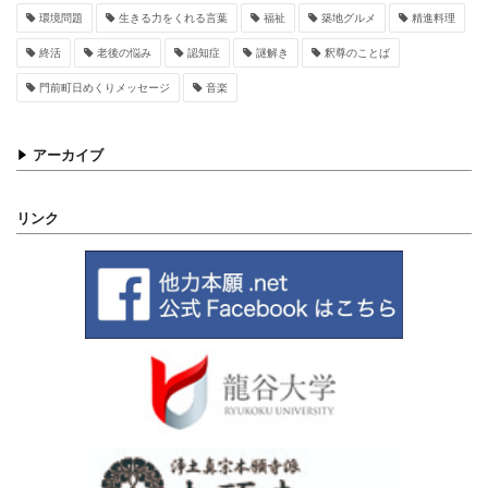
環境問題
生きる力をくれる言葉
福祉
築地グルメ
精進料理
終活
老後の悩み
認知症
謎解き
釈尊のことば
門前町日めくりメッセージ
音楽
アーカイブ
リンク