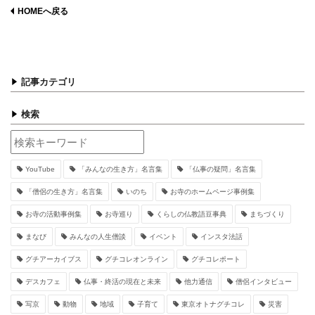
HOMEへ戻る
記事カテゴリ
検索
YouTube
「みんなの生き方」名言集
「仏事の疑問」名言集
「僧侶の生き方」名言集
いのち
お寺のホームページ事例集
お寺の活動事例集
お寺巡り
くらしの仏教語豆事典
まちづくり
まなび
みんなの人生僧談
イベント
インスタ法話
グチアーカイブス
グチコレオンライン
グチコレポート
デスカフェ
仏事・終活の現在と未来
他力通信
僧侶インタビュー
写京
動物
地域
子育て
東京オトナグチコレ
災害