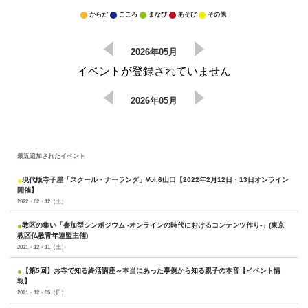
からだ
こころ
まなび
あそび
その他
2026年05月
イベントが登録されていません
2026年05月
最近追加されたイベント
●
現代版寺子屋「スクール・ナーランダ」Vol.6山口【2022年2月12日・13日オンライン
開催】
2022・02・12（土）
●
教区の集い「参加型シンポジウム -オンラインの時代におけるコンテンツ作り-」(東京
教区仏教青年連盟主催)
2021・12・11（土）
●
【第5回】お寺で知る終活講座～本当にあった事例から知る親子の本音【イベント情
報】
2021・12・05（日）