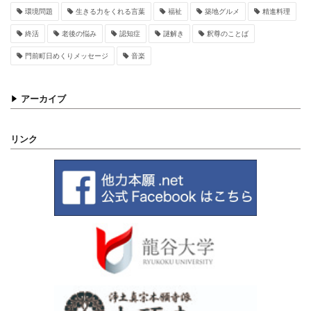
環境問題
生きる力をくれる言葉
福祉
築地グルメ
精進料理
終活
老後の悩み
認知症
謎解き
釈尊のことば
門前町日めくりメッセージ
音楽
アーカイブ
リンク