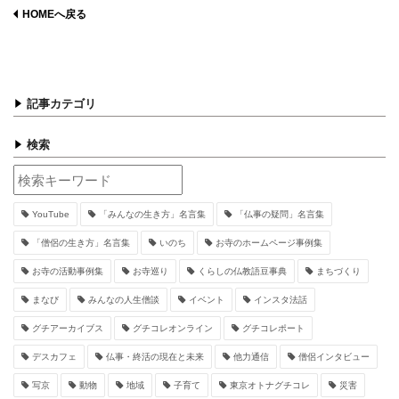
HOMEへ戻る
記事カテゴリ
検索
YouTube
「みんなの生き方」名言集
「仏事の疑問」名言集
「僧侶の生き方」名言集
いのち
お寺のホームページ事例集
お寺の活動事例集
お寺巡り
くらしの仏教語豆事典
まちづくり
まなび
みんなの人生僧談
イベント
インスタ法話
グチアーカイブス
グチコレオンライン
グチコレポート
デスカフェ
仏事・終活の現在と未来
他力通信
僧侶インタビュー
写京
動物
地域
子育て
東京オトナグチコレ
災害