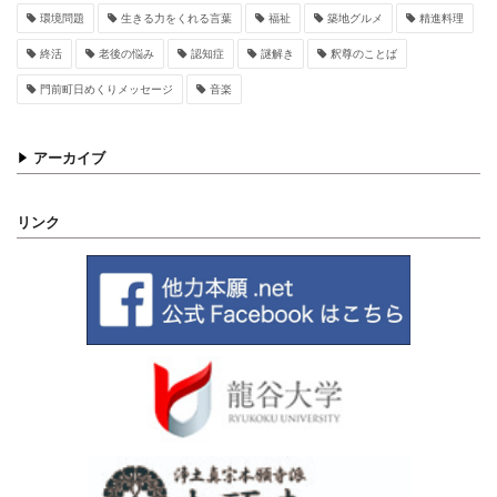
環境問題
生きる力をくれる言葉
福祉
築地グルメ
精進料理
終活
老後の悩み
認知症
謎解き
釈尊のことば
門前町日めくりメッセージ
音楽
アーカイブ
リンク