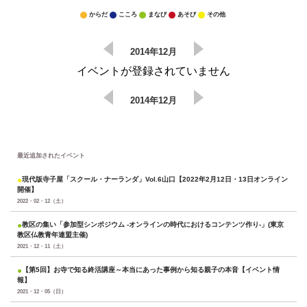
からだ
こころ
まなび
あそび
その他
2014年12月
イベントが登録されていません
2014年12月
最近追加されたイベント
●
現代版寺子屋「スクール・ナーランダ」Vol.6山口【2022年2月12日・13日オンライン
開催】
2022・02・12（土）
●
教区の集い「参加型シンポジウム -オンラインの時代におけるコンテンツ作り-」(東京
教区仏教青年連盟主催)
2021・12・11（土）
●
【第5回】お寺で知る終活講座～本当にあった事例から知る親子の本音【イベント情
報】
2021・12・05（日）