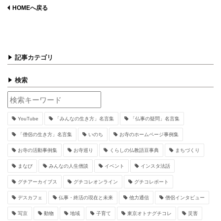
HOMEへ戻る
記事カテゴリ
検索
YouTube
「みんなの生き方」名言集
「仏事の疑問」名言集
「僧侶の生き方」名言集
いのち
お寺のホームページ事例集
お寺の活動事例集
お寺巡り
くらしの仏教語豆事典
まちづくり
まなび
みんなの人生僧談
イベント
インスタ法話
グチアーカイブス
グチコレオンライン
グチコレポート
デスカフェ
仏事・終活の現在と未来
他力通信
僧侶インタビュー
写京
動物
地域
子育て
東京オトナグチコレ
災害