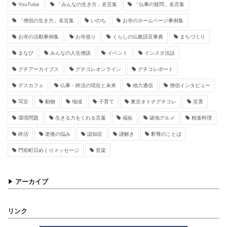
YouTube
「みんなの生き方」名言集
「仏事の疑問」名言集
「僧侶の生き方」名言集
いのち
お寺のホームページ事例集
お寺の活動事例集
お寺巡り
くらしの仏教語豆事典
まちづくり
まなび
みんなの人生僧談
イベント
インスタ法話
グチアーカイブス
グチコレオンライン
グチコレポート
デスカフェ
仏事・終活の現在と未来
他力通信
僧侶インタビュー
写京
動物
地域
子育て
東京オトナグチコレ
災害
環境問題
生きる力をくれる言葉
福祉
築地グルメ
精進料理
終活
老後の悩み
認知症
謎解き
釈尊のことば
門前町日めくりメッセージ
音楽
アーカイブ
リンク