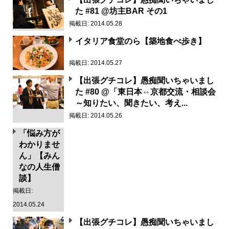
た #81 @坊主BAR その1
掲載日: 2014.05.28
イタリア食堂のら【築地食べ歩き】
掲載日: 2014.05.27
【出張グチコレ】愚痴聞いちゃいまし
た #80 @「東日本⇔京都交流・相談会
～知りたい、聞きたい、考え...
掲載日: 2014.05.26
「悩み方が
わかりませ
ん」【みん
なの人生僧
談】
掲載日:
2014.05.24
【出張グチコレ】愚痴聞いちゃいまし