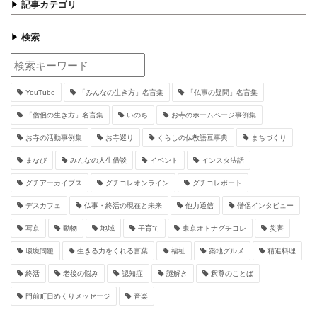
記事カテゴリ
検索
YouTube
「みんなの生き方」名言集
「仏事の疑問」名言集
「僧侶の生き方」名言集
いのち
お寺のホームページ事例集
お寺の活動事例集
お寺巡り
くらしの仏教語豆事典
まちづくり
まなび
みんなの人生僧談
イベント
インスタ法話
グチアーカイブス
グチコレオンライン
グチコレポート
デスカフェ
仏事・終活の現在と未来
他力通信
僧侶インタビュー
写京
動物
地域
子育て
東京オトナグチコレ
災害
環境問題
生きる力をくれる言葉
福祉
築地グルメ
精進料理
終活
老後の悩み
認知症
謎解き
釈尊のことば
門前町日めくりメッセージ
音楽