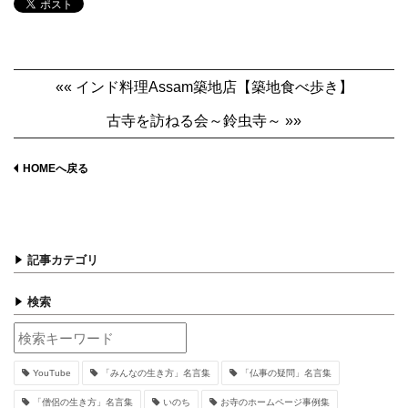
«« インド料理Assam築地店【築地食べ歩き】
古寺を訪ねる会～鈴虫寺～ »»
HOMEへ戻る
記事カテゴリ
検索
YouTube
「みんなの生き方」名言集
「仏事の疑問」名言集
「僧侶の生き方」名言集
いのち
お寺のホームページ事例集