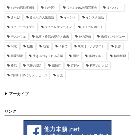
お寺の活動事例集
お寺巡り
くらしの仏教語豆事典
まちづくり
まなび
みんなの人生僧談
イベント
インスタ法話
グチアーカイブス
グチコレオンライン
グチコレポート
デスカフェ
仏事・終活の現在と未来
他力通信
僧侶インタビュー
写京
動物
地域
子育て
東京オトナグチコレ
災害
環境問題
生きる力をくれる言葉
福祉
築地グルメ
精進料理
終活
老後の悩み
認知症
謎解き
釈尊のことば
門前町日めくりメッセージ
音楽
アーカイブ
リンク