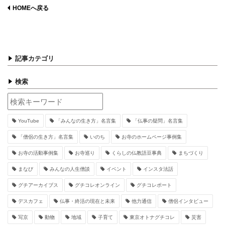
HOMEへ戻る
記事カテゴリ
検索
YouTube
「みんなの生き方」名言集
「仏事の疑問」名言集
「僧侶の生き方」名言集
いのち
お寺のホームページ事例集
お寺の活動事例集
お寺巡り
くらしの仏教語豆事典
まちづくり
まなび
みんなの人生僧談
イベント
インスタ法話
グチアーカイブス
グチコレオンライン
グチコレポート
デスカフェ
仏事・終活の現在と未来
他力通信
僧侶インタビュー
写京
動物
地域
子育て
東京オトナグチコレ
災害