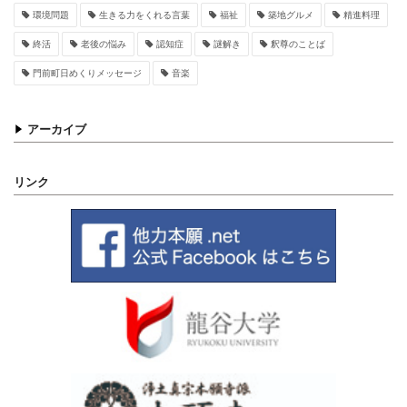
環境問題
生きる力をくれる言葉
福祉
築地グルメ
精進料理
終活
老後の悩み
認知症
謎解き
釈尊のことば
門前町日めくりメッセージ
音楽
アーカイブ
リンク