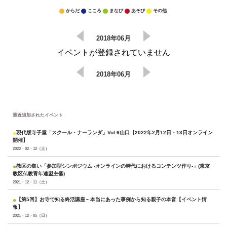
からだ
こころ
まなび
あそび
その他
2018年06月
イベントが登録されていません
2018年06月
最近追加されたイベント
●
現代版寺子屋「スクール・ナーランダ」Vol.6山口【2022年2月12日・13日オンライン
開催】
2022・02・12（土）
●
教区の集い「参加型シンポジウム -オンラインの時代におけるコンテンツ作り-」(東京
教区仏教青年連盟主催)
2021・12・11（土）
●
【第5回】お寺で知る終活講座～本当にあった事例から知る親子の本音【イベント情
報】
2021・12・05（日）