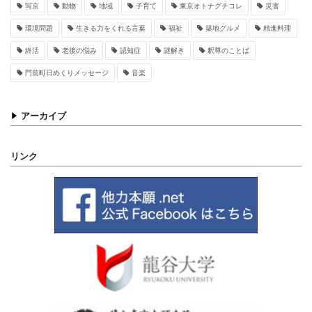
写京
動物
地域
子育て
東京オトナグチコレ
災害
環境問題
生きる力をくれる言葉
福祉
築地グルメ
精進料理
終活
老後の悩み
認知症
謎解き
釈尊のことば
門前町日めくりメッセージ
音楽
アーカイブ
リンク