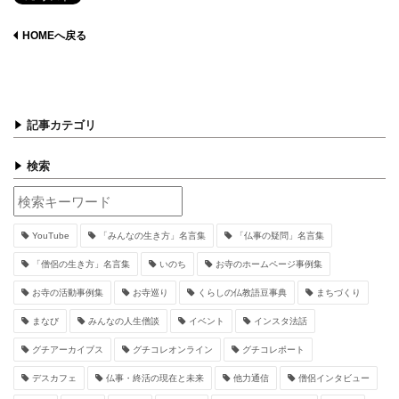
HOMEへ戻る
記事カテゴリ
検索
YouTube
「みんなの生き方」名言集
「仏事の疑問」名言集
「僧侶の生き方」名言集
いのち
お寺のホームページ事例集
お寺の活動事例集
お寺巡り
くらしの仏教語豆事典
まちづくり
まなび
みんなの人生僧談
イベント
インスタ法話
グチアーカイブス
グチコレオンライン
グチコレポート
デスカフェ
仏事・終活の現在と未来
他力通信
僧侶インタビュー