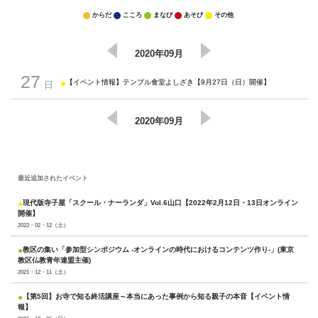
からだ
こころ
まなび
あそび
その他
2020年09月
27
●
【イベント情報】テンプル食堂よしざき【9月27日（日）開催】
日
2020年09月
最近追加されたイベント
●
現代版寺子屋「スクール・ナーランダ」Vol.6山口【2022年2月12日・13日オンライン
開催】
2022・02・12（土）
●
教区の集い「参加型シンポジウム -オンラインの時代におけるコンテンツ作り-」(東京
教区仏教青年連盟主催)
2021・12・11（土）
●
【第5回】お寺で知る終活講座～本当にあった事例から知る親子の本音【イベント情
報】