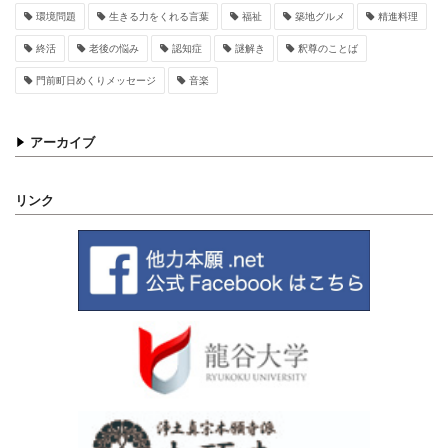
環境問題
生きる力をくれる言葉
福祉
築地グルメ
精進料理
終活
老後の悩み
認知症
謎解き
釈尊のことば
門前町日めくりメッセージ
音楽
アーカイブ
リンク