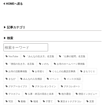
HOMEへ戻る
記事カテゴリ
検索
YouTube
「みんなの生き方」名言集
「仏事の疑問」名言集
「僧侶の生き方」名言集
いのち
お寺のホームページ事例集
お寺の活動事例集
お寺巡り
くらしの仏教語豆事典
まちづくり
まなび
みんなの人生僧談
イベント
インスタ法話
グチアーカイブス
グチコレオンライン
グチコレポート
デスカフェ
仏事・終活の現在と未来
他力通信
僧侶インタビュー
写京
動物
地域
子育て
東京オトナグチコレ
災害