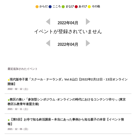
からだ
こころ
まなび
あそび
その他
2022年04月
イベントが登録されていません
2022年04月
最近追加されたイベント
●
現代版寺子屋「スクール・ナーランダ」Vol.6山口【2022年2月12日・13日オンライン
開催】
2022・02・12（土）
●
教区の集い「参加型シンポジウム -オンラインの時代におけるコンテンツ作り-」(東京
教区仏教青年連盟主催)
2021・12・11（土）
●
【第5回】お寺で知る終活講座～本当にあった事例から知る親子の本音【イベント情
報】
2021・12・05（日）