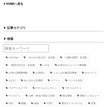
HOMEへ戻る
記事カテゴリ
検索
YouTube
「みんなの生き方」名言集
「仏事の疑問」名言集
「僧侶の生き方」名言集
いのち
お寺のホームページ事例集
お寺の活動事例集
お寺巡り
くらしの仏教語豆事典
まちづくり
まなび
みんなの人生僧談
イベント
インスタ法話
グチアーカイブス
グチコレオンライン
グチコレポート
デスカフェ
仏事・終活の現在と未来
他力通信
僧侶インタビュー
写京
動物
地域
子育て
東京オトナグチコレ
災害