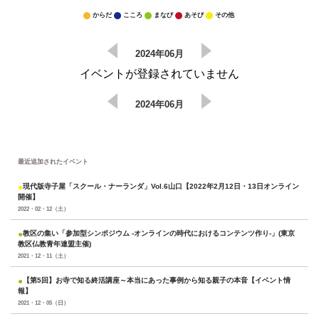
からだ
こころ
まなび
あそび
その他
2024年06月
イベントが登録されていません
2024年06月
最近追加されたイベント
●
現代版寺子屋「スクール・ナーランダ」Vol.6山口【2022年2月12日・13日オンライン
開催】
2022・02・12（土）
●
教区の集い「参加型シンポジウム -オンラインの時代におけるコンテンツ作り-」(東京
教区仏教青年連盟主催)
2021・12・11（土）
●
【第5回】お寺で知る終活講座～本当にあった事例から知る親子の本音【イベント情
報】
2021・12・05（日）