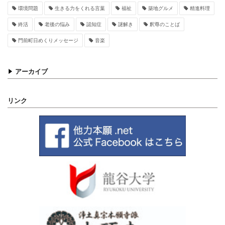
環境問題
生きる力をくれる言葉
福祉
築地グルメ
精進料理
終活
老後の悩み
認知症
謎解き
釈尊のことば
門前町日めくりメッセージ
音楽
アーカイブ
リンク