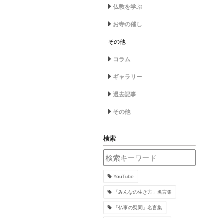
仏教を学ぶ
お寺の催し
その他
コラム
ギャラリー
過去記事
その他
検索
YouTube
「みんなの生き方」名言集
「仏事の疑問」名言集