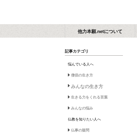
他力本願.netについて
記事カテゴリ
悩んでいる人へ
僧侶の生き方
みんなの生き方
生きる力をくれる言葉
みんなの悩み
仏教を知りたい人へ
仏事の疑問