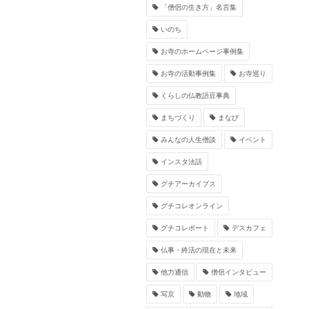
「僧侶の生き方」名言集
いのち
お寺のホームページ事例集
お寺の活動事例集
お寺巡り
くらしの仏教語豆事典
まちづくり
まなび
みんなの人生僧談
イベント
インスタ法話
グチアーカイブス
グチコレオンライン
グチコレポート
デスカフェ
仏事・終活の現在と未来
他力通信
僧侶インタビュー
写京
動物
地域