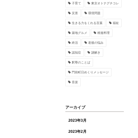
子育て
東京オトナグチコレ
災害
環境問題
生きる力をくれる言葉
福祉
築地グルメ
精進料理
終活
老後の悩み
認知症
謎解き
釈尊のことば
門前町日めくりメッセージ
音楽
アーカイブ
2023年3月
2023年2月