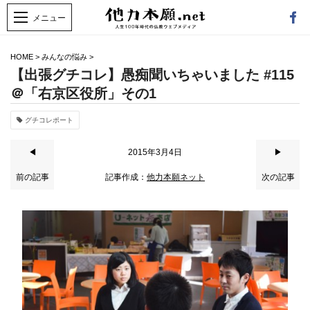
HOME
>
みんなの悩み
>
【出張グチコレ】愚痴聞いちゃいました #115
＠「右京区役所」その1
グチコレポート
◀
2015年3月4日
▶
前の記事
記事作成：
他力本願ネット
次の記事