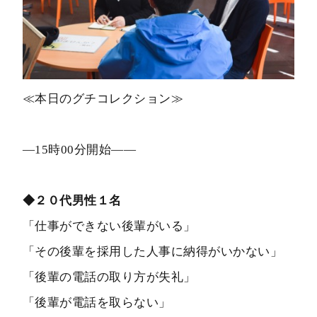
≪本日のグチコレクション≫
―15時00分開始――
◆２０代男性１名
「仕事ができない後輩がいる」
「その後輩を採用した人事に納得がいかない」
「後輩の電話の取り方が失礼」
「後輩が電話を取らない」