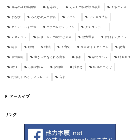
お寺の活動事例集
お寺巡り
くらしの仏教語豆事典
まちづくり
まなび
みんなの人生僧談
イベント
インスタ法話
グチアーカイブス
グチコレオンライン
グチコレポート
デスカフェ
仏事・終活の現在と未来
他力通信
僧侶インタビュー
写京
動物
地域
子育て
東京オトナグチコレ
災害
環境問題
生きる力をくれる言葉
福祉
築地グルメ
精進料理
終活
老後の悩み
認知症
謎解き
釈尊のことば
門前町日めくりメッセージ
音楽
アーカイブ
リンク