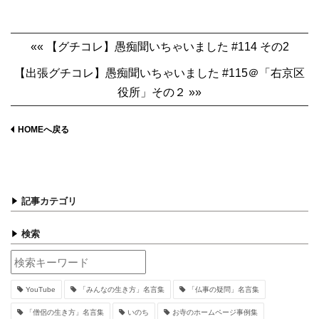
«« 【グチコレ】愚痴聞いちゃいました #114 その2
【出張グチコレ】愚痴聞いちゃいました #115＠「右京区
役所」その２ »»
HOMEへ戻る
記事カテゴリ
検索
YouTube
「みんなの生き方」名言集
「仏事の疑問」名言集
「僧侶の生き方」名言集
いのち
お寺のホームページ事例集