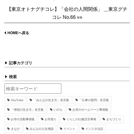
【東京オトナグチコレ】「会社の人間関係」 ＿東京グチ
コレ No.66 »»
HOMEへ戻る
記事カテゴリ
検索
YouTube
「みんなの生き方」名言集
「仏事の疑問」名言集
「僧侶の生き方」名言集
いのち
お寺のホームページ事例集
お寺の活動事例集
お寺巡り
くらしの仏教語豆事典
まちづくり
まなび
みんなの人生僧談
イベント
インスタ法話