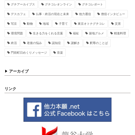
グチアーカイブス
グチコレオンライン
グチコレポート
デスカフェ
仏事・終活の現在と未来
他力通信
僧侶インタビュー
写京
動物
地域
子育て
東京オトナグチコレ
災害
環境問題
生きる力をくれる言葉
福祉
築地グルメ
精進料理
終活
老後の悩み
認知症
謎解き
釈尊のことば
門前町日めくりメッセージ
音楽
アーカイブ
リンク