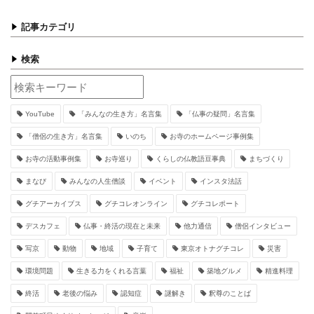
記事カテゴリ
検索
YouTube
「みんなの生き方」名言集
「仏事の疑問」名言集
「僧侶の生き方」名言集
いのち
お寺のホームページ事例集
お寺の活動事例集
お寺巡り
くらしの仏教語豆事典
まちづくり
まなび
みんなの人生僧談
イベント
インスタ法話
グチアーカイブス
グチコレオンライン
グチコレポート
デスカフェ
仏事・終活の現在と未来
他力通信
僧侶インタビュー
写京
動物
地域
子育て
東京オトナグチコレ
災害
環境問題
生きる力をくれる言葉
福祉
築地グルメ
精進料理
終活
老後の悩み
認知症
謎解き
釈尊のことば