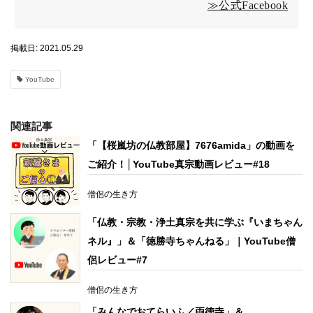
≫公式Facebook
掲載日: 2021.05.29
YouTube
関連記事
「【桜嵐坊の仏教部屋】7676amida」の動画を
ご紹介！│YouTube真宗動画レビュー#18
僧侶の生き方
「仏教・宗教・浄土真宗を共に学ぶ『いまちゃん
ネル』」＆「徳勝寺ちゃんねる」｜YouTube僧
侶レビュー#7
僧侶の生き方
「みんなでおてらいふ／両徳寺」＆