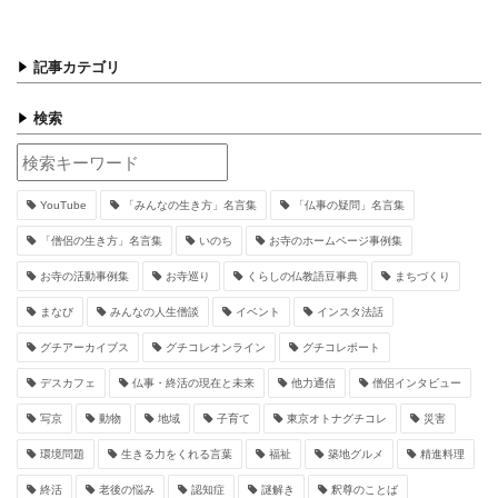
記事カテゴリ
検索
YouTube
「みんなの生き方」名言集
「仏事の疑問」名言集
「僧侶の生き方」名言集
いのち
お寺のホームページ事例集
お寺の活動事例集
お寺巡り
くらしの仏教語豆事典
まちづくり
まなび
みんなの人生僧談
イベント
インスタ法話
グチアーカイブス
グチコレオンライン
グチコレポート
デスカフェ
仏事・終活の現在と未来
他力通信
僧侶インタビュー
写京
動物
地域
子育て
東京オトナグチコレ
災害
環境問題
生きる力をくれる言葉
福祉
築地グルメ
精進料理
終活
老後の悩み
認知症
謎解き
釈尊のことば