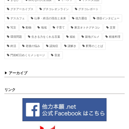
グチアーカイブス
グチコレオンライン
グチコレポート
デスカフェ
仏事・終活の現在と未来
他力通信
僧侶インタビュー
写京
動物
地域
子育て
東京オトナグチコレ
災害
環境問題
生きる力をくれる言葉
福祉
築地グルメ
精進料理
終活
老後の悩み
認知症
謎解き
釈尊のことば
門前町日めくりメッセージ
音楽
アーカイブ
リンク