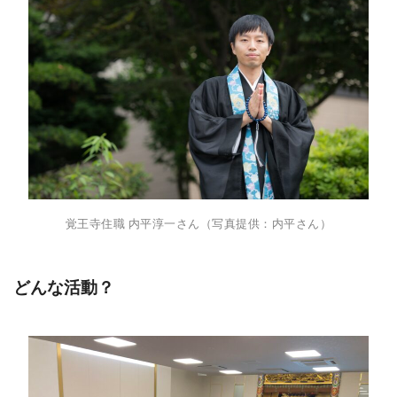
覚王寺住職 内平淳一さん（写真提供：内平さん）
どんな活動？