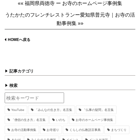
«« 福岡県両徳寺 ー お寺のホームページ事例集
うたかたのフレンチレストランー愛知県普元寺｜お寺の活
動事例集 »»
HOMEへ戻る
記事カテゴリ
検索
YouTube
「みんなの生き方」名言集
「仏事の疑問」名言集
「僧侶の生き方」名言集
いのち
お寺のホームページ事例集
お寺の活動事例集
お寺巡り
くらしの仏教語豆事典
まちづくり
まなび
みんなの人生僧談
イベント
インスタ法話