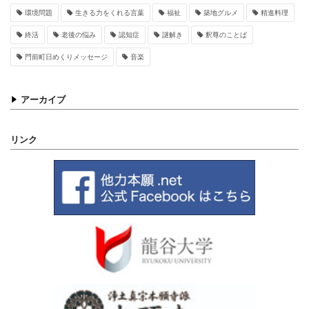
環境問題
生きる力をくれる言葉
福祉
築地グルメ
精進料理
終活
老後の悩み
認知症
謎解き
釈尊のことば
門前町日めくりメッセージ
音楽
アーカイブ
リンク