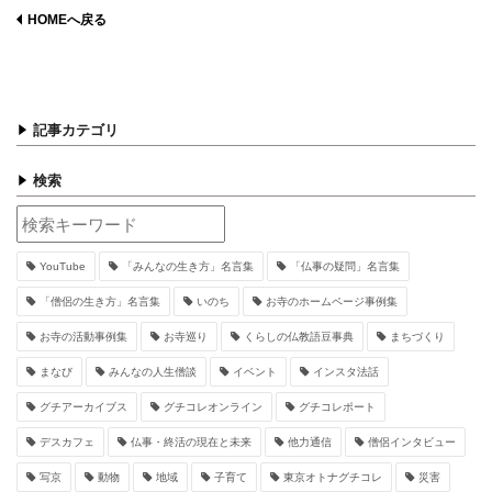
HOMEへ戻る
記事カテゴリ
検索
YouTube
「みんなの生き方」名言集
「仏事の疑問」名言集
「僧侶の生き方」名言集
いのち
お寺のホームページ事例集
お寺の活動事例集
お寺巡り
くらしの仏教語豆事典
まちづくり
まなび
みんなの人生僧談
イベント
インスタ法話
グチアーカイブス
グチコレオンライン
グチコレポート
デスカフェ
仏事・終活の現在と未来
他力通信
僧侶インタビュー
写京
動物
地域
子育て
東京オトナグチコレ
災害