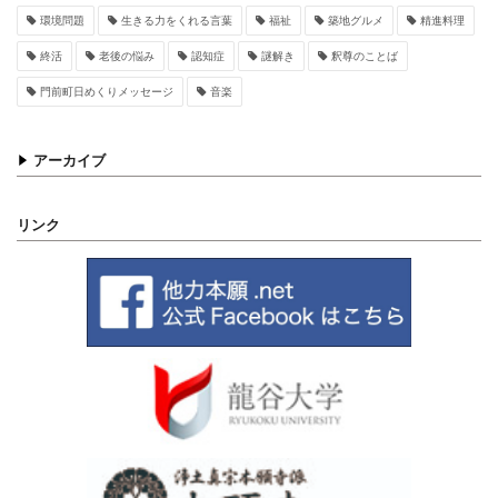
環境問題
生きる力をくれる言葉
福祉
築地グルメ
精進料理
終活
老後の悩み
認知症
謎解き
釈尊のことば
門前町日めくりメッセージ
音楽
アーカイブ
リンク