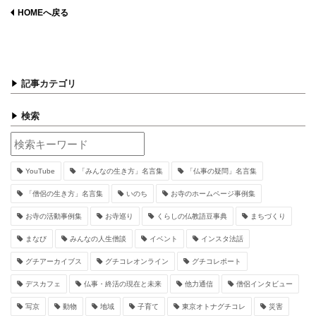
HOMEへ戻る
記事カテゴリ
検索
YouTube
「みんなの生き方」名言集
「仏事の疑問」名言集
「僧侶の生き方」名言集
いのち
お寺のホームページ事例集
お寺の活動事例集
お寺巡り
くらしの仏教語豆事典
まちづくり
まなび
みんなの人生僧談
イベント
インスタ法話
グチアーカイブス
グチコレオンライン
グチコレポート
デスカフェ
仏事・終活の現在と未来
他力通信
僧侶インタビュー
写京
動物
地域
子育て
東京オトナグチコレ
災害