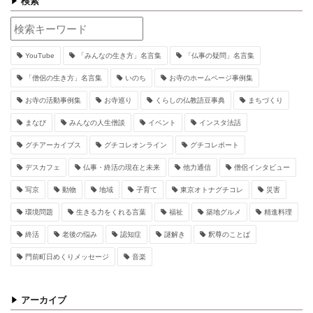
検索
YouTube
「みんなの生き方」名言集
「仏事の疑問」名言集
「僧侶の生き方」名言集
いのち
お寺のホームページ事例集
お寺の活動事例集
お寺巡り
くらしの仏教語豆事典
まちづくり
まなび
みんなの人生僧談
イベント
インスタ法話
グチアーカイブス
グチコレオンライン
グチコレポート
デスカフェ
仏事・終活の現在と未来
他力通信
僧侶インタビュー
写京
動物
地域
子育て
東京オトナグチコレ
災害
環境問題
生きる力をくれる言葉
福祉
築地グルメ
精進料理
終活
老後の悩み
認知症
謎解き
釈尊のことば
門前町日めくりメッセージ
音楽
アーカイブ