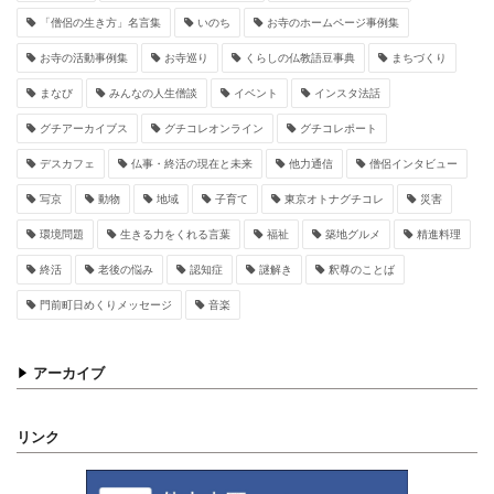
「僧侶の生き方」名言集
いのち
お寺のホームページ事例集
お寺の活動事例集
お寺巡り
くらしの仏教語豆事典
まちづくり
まなび
みんなの人生僧談
イベント
インスタ法話
グチアーカイブス
グチコレオンライン
グチコレポート
デスカフェ
仏事・終活の現在と未来
他力通信
僧侶インタビュー
写京
動物
地域
子育て
東京オトナグチコレ
災害
環境問題
生きる力をくれる言葉
福祉
築地グルメ
精進料理
終活
老後の悩み
認知症
謎解き
釈尊のことば
門前町日めくりメッセージ
音楽
アーカイブ
リンク