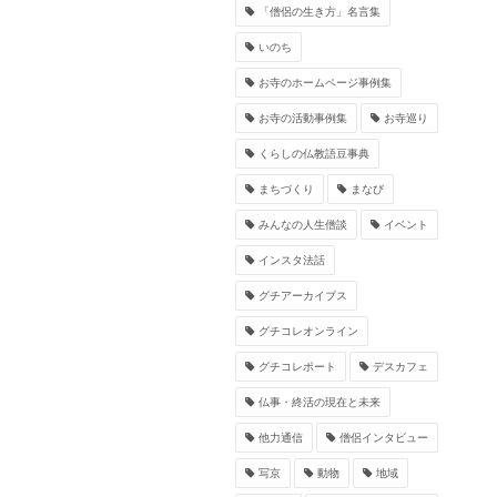
「僧侶の生き方」名言集
いのち
お寺のホームページ事例集
お寺の活動事例集
お寺巡り
くらしの仏教語豆事典
まちづくり
まなび
みんなの人生僧談
イベント
インスタ法話
グチアーカイブス
グチコレオンライン
グチコレポート
デスカフェ
仏事・終活の現在と未来
他力通信
僧侶インタビュー
写京
動物
地域