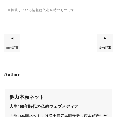
※掲載している情報は取材当時のものです。
◀
▶
前の記事
次の記事
Author
他力本願ネット
人生100年時代の仏教ウェブメディア
「他力本願ネット」は浄土真宗本願寺派（西本願寺）が