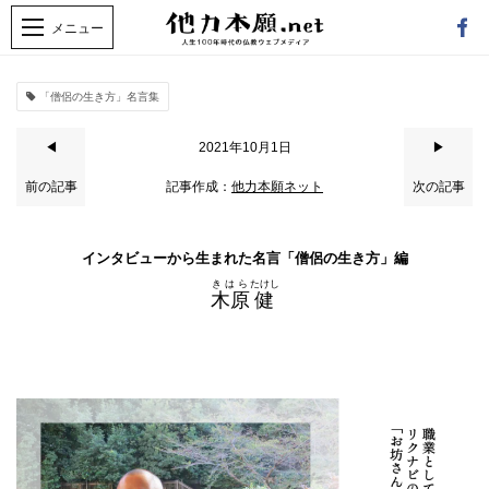
「僧侶の生き方」名言集
◀
2021年10月1日
▶
前の記事
記事作成：
他力本願ネット
次の記事
インタビューから生まれた名言「僧侶の生き方」編
きはら
たけし
木原
健