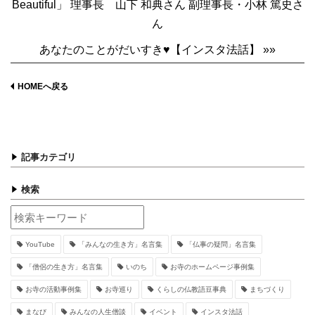
Beautiful」 理事長 山下 和典さん 副理事長・小林 篤史さ
ん
あなたのことがだいすき♥【インスタ法話】 »»
HOMEへ戻る
記事カテゴリ
検索
YouTube
「みんなの生き方」名言集
「仏事の疑問」名言集
「僧侶の生き方」名言集
いのち
お寺のホームページ事例集
お寺の活動事例集
お寺巡り
くらしの仏教語豆事典
まちづくり
まなび
みんなの人生僧談
イベント
インスタ法話