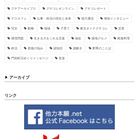
グチアーカイブス
グチコレオンライン
グチコレポート
デスカフェ
仏事・終活の現在と未来
他力通信
僧侶インタビュー
写京
動物
地域
子育て
東京オトナグチコレ
災害
環境問題
生きる力をくれる言葉
福祉
築地グルメ
精進料理
終活
老後の悩み
認知症
謎解き
釈尊のことば
門前町日めくりメッセージ
音楽
アーカイブ
リンク