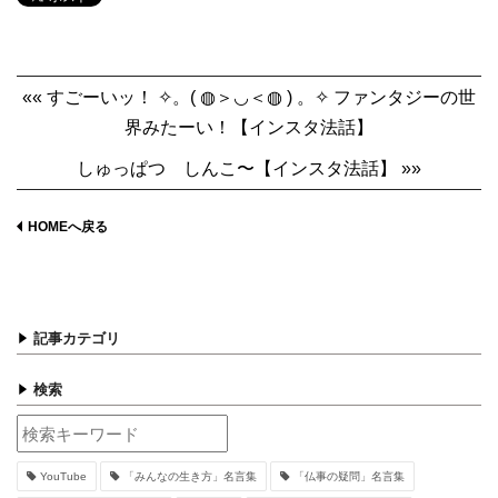
«« すごーいッ！ ✧。( ◍＞◡＜◍ ) 。✧ ファンタジーの世
界みたーい！【インスタ法話】
しゅっぱつ しんこ〜【インスタ法話】 »»
HOMEへ戻る
記事カテゴリ
検索
YouTube
「みんなの生き方」名言集
「仏事の疑問」名言集