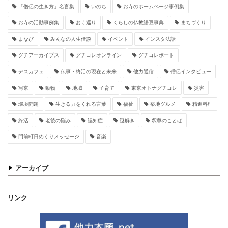
「僧侶の生き方」名言集
いのち
お寺のホームページ事例集
お寺の活動事例集
お寺巡り
くらしの仏教語豆事典
まちづくり
まなび
みんなの人生僧談
イベント
インスタ法話
グチアーカイブス
グチコレオンライン
グチコレポート
デスカフェ
仏事・終活の現在と未来
他力通信
僧侶インタビュー
写京
動物
地域
子育て
東京オトナグチコレ
災害
環境問題
生きる力をくれる言葉
福祉
築地グルメ
精進料理
終活
老後の悩み
認知症
謎解き
釈尊のことば
門前町日めくりメッセージ
音楽
アーカイブ
リンク