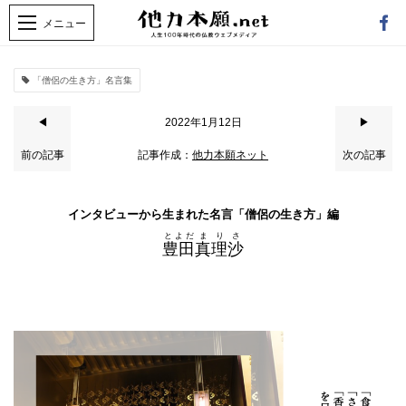
「僧侶の生き方」名言集
◀
2022年1月12日
▶
前の記事
記事作成：
他力本願ネット
次の記事
インタビューから生まれた名言「僧侶の生き方」編
とよだ
まりさ
豊田
真理沙