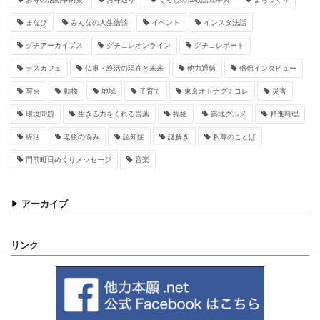
まなび
みんなの人生僧談
イベント
インスタ法話
グチアーカイブス
グチコレオンライン
グチコレポート
デスカフェ
仏事・終活の現在と未来
他力通信
僧侶インタビュー
写京
動物
地域
子育て
東京オトナグチコレ
災害
環境問題
生きる力をくれる言葉
福祉
築地グルメ
精進料理
終活
老後の悩み
認知症
謎解き
釈尊のことば
門前町日めくりメッセージ
音楽
アーカイブ
リンク