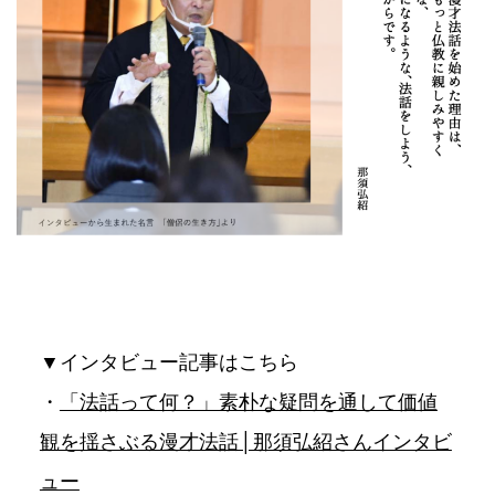
▼インタビュー記事はこちら
・
「法話って何？」素朴な疑問を通して価値
観を揺さぶる漫才法話│那須弘紹さんインタビ
ュー