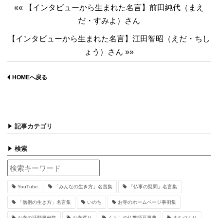
«« 【インタビューから生まれた名言】前田純代（まえ
だ・すみよ）さん
【インタビューから生まれた名言】江田智昭（えだ・ちし
ょう）さん »»
HOMEへ戻る
記事カテゴリ
検索
YouTube
「みんなの生き方」名言集
「仏事の疑問」名言集
「僧侶の生き方」名言集
いのち
お寺のホームページ事例集
お寺の活動事例集
お寺巡り
くらしの仏教語豆事典
まちづくり