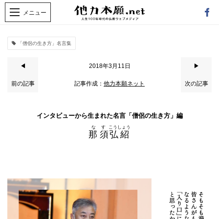
「僧侶の生き方」名言集
◀
2018年3月11日
▶
前の記事
記事作成：
他力本願ネット
次の記事
インタビューから生まれた名言「僧侶の生き方」編
なす
こうしょう
那 須
弘紹