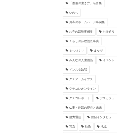
「僧侶の生き方」名言集
いのち
お寺のホームページ事例集
お寺の活動事例集
お寺巡り
くらしの仏教語豆事典
まちづくり
まなび
みんなの人生僧談
イベント
インスタ法話
グチアーカイブス
グチコレオンライン
グチコレポート
デスカフェ
仏事・終活の現在と未来
他力通信
僧侶インタビュー
写京
動物
地域