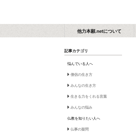
他力本願.netについて
記事カテゴリ
悩んでいる人へ
僧侶の生き方
みんなの生き方
生きる力をくれる言葉
みんなの悩み
仏教を知りたい人へ
仏事の疑問