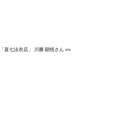
直七法衣店」 川勝 顕悟さん »»