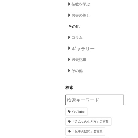
仏教を学ぶ
お寺の催し
その他
コラム
ギャラリー
過去記事
その他
検索
YouTube
「みんなの生き方」名言集
「仏事の疑問」名言集