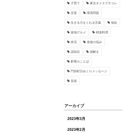
子育て
東京オトナグチコレ
災害
環境問題
生きる力をくれる言葉
福祉
築地グルメ
精進料理
終活
老後の悩み
認知症
謎解き
釈尊のことば
門前町日めくりメッセージ
音楽
アーカイブ
2023年3月
2023年2月