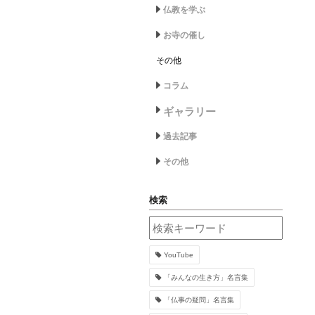
仏教を学ぶ
お寺の催し
その他
コラム
ギャラリー
過去記事
その他
検索
YouTube
「みんなの生き方」名言集
「仏事の疑問」名言集