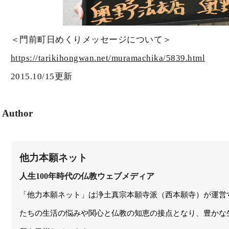
＜門前町日めくりメッセージについて＞
https://tarikihongwan.net/muramachika/5839.html
2015.10/15更新
Author
他力本願ネット
人生100年時代の仏教ウェブメディア
「他力本願ネット」は浄土真宗本願寺派（西本願寺）が運営
たちの生活の悩みや関心と仏教の知恵の接点となり、豊かな