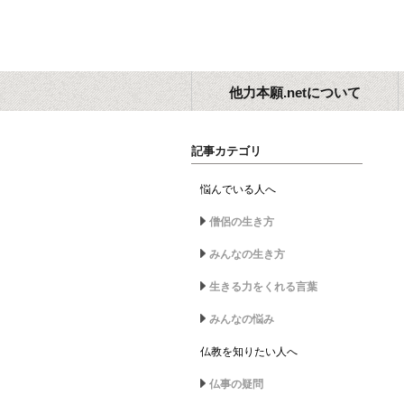
他力本願.netについて
記事カテゴリ
悩んでいる人へ
僧侶の生き方
みんなの生き方
生きる力をくれる言葉
みんなの悩み
仏教を知りたい人へ
仏事の疑問