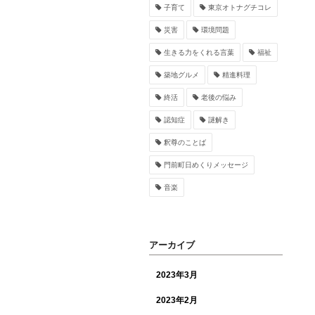
子育て
東京オトナグチコレ
災害
環境問題
生きる力をくれる言葉
福祉
築地グルメ
精進料理
終活
老後の悩み
認知症
謎解き
釈尊のことば
門前町日めくりメッセージ
音楽
アーカイブ
2023年3月
2023年2月