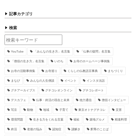
記事カテゴリ
検索
YouTube
「みんなの生き方」名言集
「仏事の疑問」名言集
「僧侶の生き方」名言集
いのち
お寺のホームページ事例集
お寺の活動事例集
お寺巡り
くらしの仏教語豆事典
まちづくり
まなび
みんなの人生僧談
イベント
インスタ法話
グチアーカイブス
グチコレオンライン
グチコレポート
デスカフェ
仏事・終活の現在と未来
他力通信
僧侶インタビュー
写京
動物
地域
子育て
東京オトナグチコレ
災害
環境問題
生きる力をくれる言葉
福祉
築地グルメ
精進料理
終活
老後の悩み
認知症
謎解き
釈尊のことば