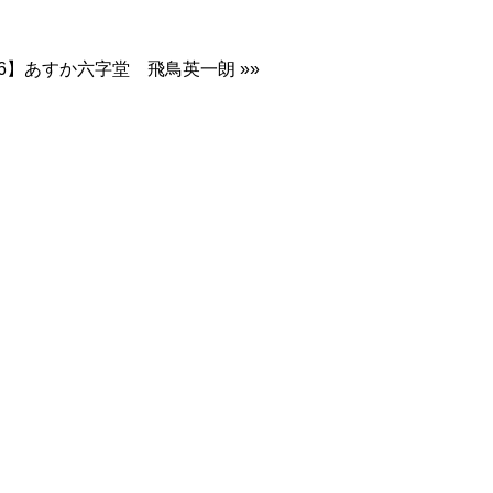
366】あすか六字堂 飛鳥英一朗 »»