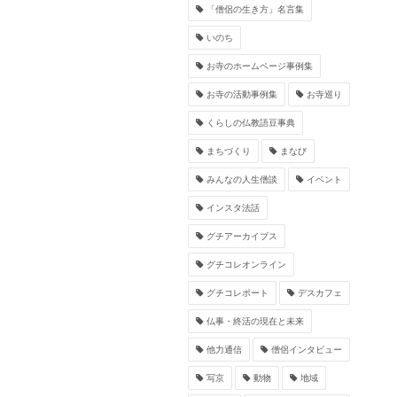
「僧侶の生き方」名言集
いのち
お寺のホームページ事例集
お寺の活動事例集
お寺巡り
くらしの仏教語豆事典
まちづくり
まなび
みんなの人生僧談
イベント
インスタ法話
グチアーカイブス
グチコレオンライン
グチコレポート
デスカフェ
仏事・終活の現在と未来
他力通信
僧侶インタビュー
写京
動物
地域