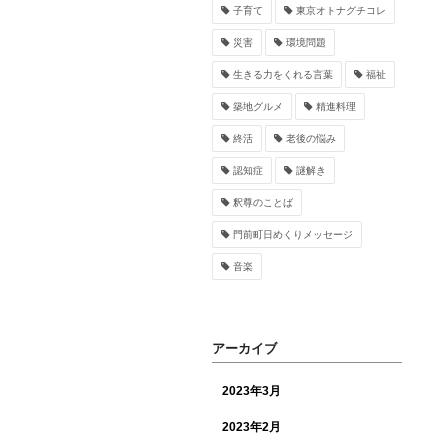
子育て
東京オトナグチコレ
災害
環境問題
生きる力をくれる言葉
福祉
築地グルメ
精進料理
終活
老後の悩み
認知症
謎解き
釈尊のことば
門前町日めくりメッセージ
音楽
アーカイブ
2023年3月
2023年2月