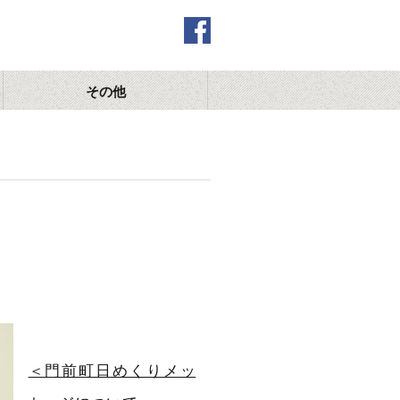
その他
＜門前町日めくりメッ