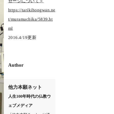
セージについて＞
https://tarikihongwan.ne
t/muramachika/5839.ht
ml
2016.4/19更新
Author
他力本願ネット
人生100年時代の仏教ウ
ェブメディア