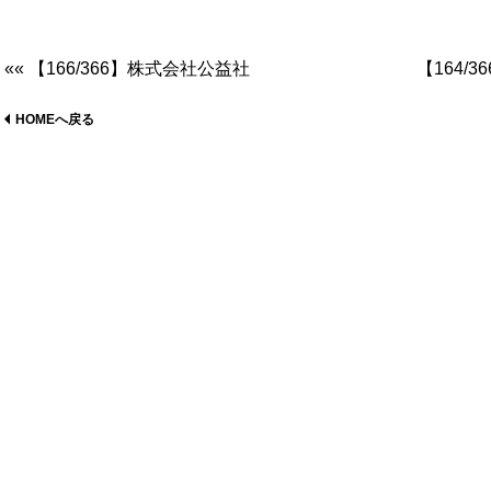
«« 【166/366】株式会社公益社
【164/
HOMEへ戻る