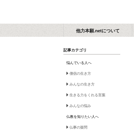
他力本願.netについて
記事カテゴリ
悩んでいる人へ
僧侶の生き方
みんなの生き方
生きる力をくれる言葉
みんなの悩み
仏教を知りたい人へ
仏事の疑問