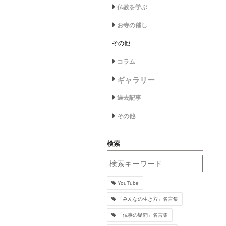
仏教を学ぶ
お寺の催し
その他
コラム
ギャラリー
過去記事
その他
検索
YouTube
「みんなの生き方」名言集
「仏事の疑問」名言集