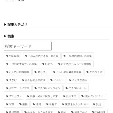
記事カテゴリ
検索
YouTube
「みんなの生き方」名言集
「仏事の疑問」名言集
「僧侶の生き方」名言集
いのち
お寺のホームページ事例集
お寺の活動事例集
お寺巡り
くらしの仏教語豆事典
まちづくり
まなび
みんなの人生僧談
イベント
インスタ法話
グチアーカイブス
グチコレオンライン
グチコレポート
デスカフェ
仏事・終活の現在と未来
他力通信
僧侶インタビュー
写京
動物
地域
子育て
東京オトナグチコレ
災害
環境問題
生きる力をくれる言葉
福祉
築地グルメ
精進料理