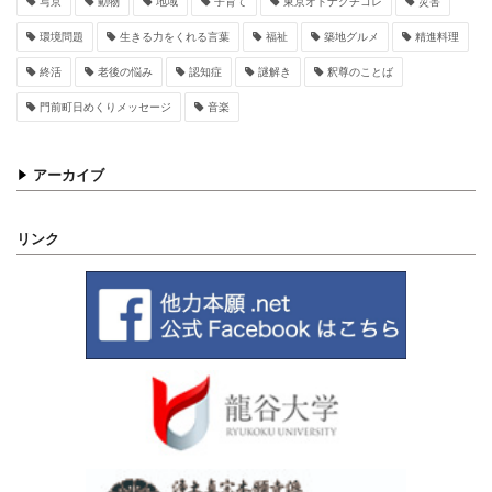
写京
動物
地域
子育て
東京オトナグチコレ
災害
環境問題
生きる力をくれる言葉
福祉
築地グルメ
精進料理
終活
老後の悩み
認知症
謎解き
釈尊のことば
門前町日めくりメッセージ
音楽
アーカイブ
リンク