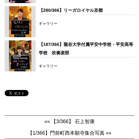
【280/366】リーガロイヤル京都
ギャラリー
【187/366】龍谷大学付属平安中学校・平安高等
学校 吹奏楽部
ギャラリー
«« 【3/366】 石上智康
【1/366】門前町西本願寺集合写真 »»