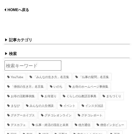
HOMEへ戻る
記事カテゴリ
検索
YouTube
「みんなの生き方」名言集
「仏事の疑問」名言集
「僧侶の生き方」名言集
いのち
お寺のホームページ事例集
お寺の活動事例集
お寺巡り
くらしの仏教語豆事典
まちづくり
まなび
みんなの人生僧談
イベント
インスタ法話
グチアーカイブス
グチコレオンライン
グチコレポート
デスカフェ
仏事・終活の現在と未来
他力通信
僧侶インタビュー