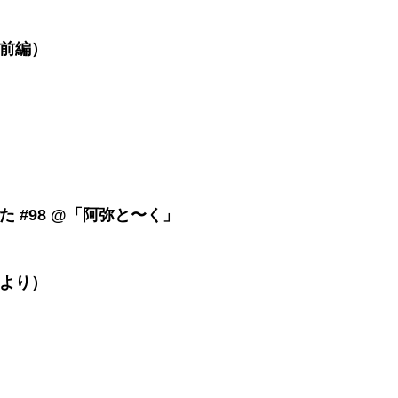
前編）
 #98 @「阿弥と〜く」
より）