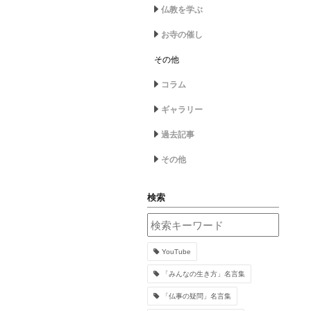
仏教を学ぶ
お寺の催し
その他
コラム
ギャラリー
過去記事
その他
検索
YouTube
「みんなの生き方」名言集
「仏事の疑問」名言集