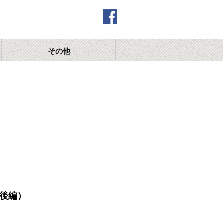
その他
後編）