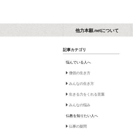
他力本願.netについて
記事カテゴリ
悩んでいる人へ
僧侶の生き方
みんなの生き方
生きる力をくれる言葉
みんなの悩み
仏教を知りたい人へ
仏事の疑問