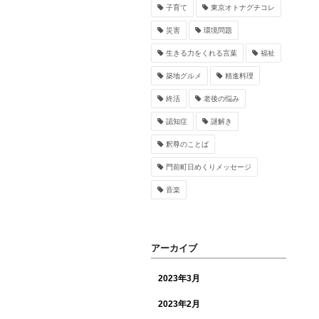
子育て
東京オトナグチコレ
災害
環境問題
生きる力をくれる言葉
福祉
築地グルメ
精進料理
終活
老後の悩み
認知症
謎解き
釈尊のことば
門前町日めくりメッセージ
音楽
アーカイブ
2023年3月
2023年2月