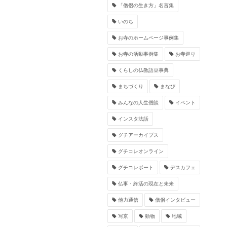
「僧侶の生き方」名言集
いのち
お寺のホームページ事例集
お寺の活動事例集
お寺巡り
くらしの仏教語豆事典
まちづくり
まなび
みんなの人生僧談
イベント
インスタ法話
グチアーカイブス
グチコレオンライン
グチコレポート
デスカフェ
仏事・終活の現在と未来
他力通信
僧侶インタビュー
写京
動物
地域