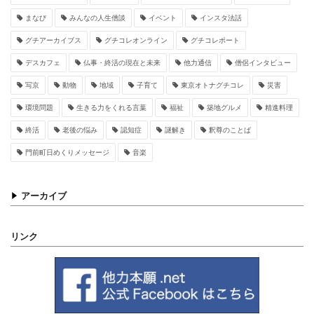
まなび
みんなの人生僧談
イベント
インスタ法話
グチアーカイブス
グチコレオンライン
グチコレポート
デスカフェ
仏事・終活の現在と未来
他力通信
僧侶インタビュー
写京
動物
地域
子育て
東京オトナグチコレ
災害
環境問題
生きる力をくれる言葉
福祉
築地グルメ
精進料理
終活
老後の悩み
認知症
謎解き
釈尊のことば
門前町日めくりメッセージ
音楽
アーカイブ
リンク