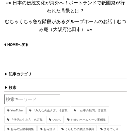
«« 日本の伝統文化が海外へ！ポートランドで祇園祭が行
われた背景とは？
むちゃくちゃ急な階段があるグループホームのお話｜むつ
み庵（大阪府池田市） »»
HOMEへ戻る
記事カテゴリ
検索
YouTube
「みんなの生き方」名言集
「仏事の疑問」名言集
「僧侶の生き方」名言集
いのち
お寺のホームページ事例集
お寺の活動事例集
お寺巡り
くらしの仏教語豆事典
まちづくり