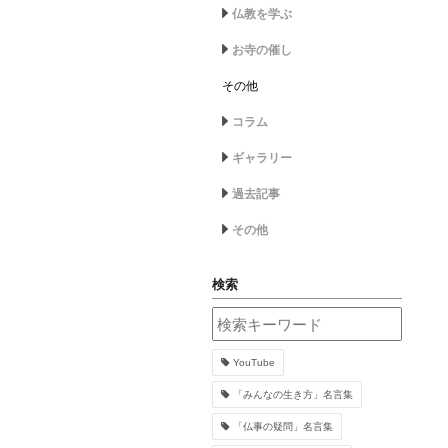
仏教を学ぶ
お寺の催し
その他
コラム
ギャラリー
過去記事
その他
検索
YouTube
「みんなの生き方」名言集
「仏事の疑問」名言集