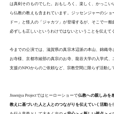
は真剣そのものでした。おもしろく、楽しく、かっこい
ら仏教の教えも含まれています。ジッセンジャーのショ
ドー」と怪人の「ジャカツ」が登場するが、そこで一般
必ずしも正しいというわけではないということを伝えて
今までの公演では、滋賀県の真宗木辺派の本山、錦織寺
お寺様、京都市綾部の真宗のお寺、龍谷大学の入学式、
支援のNPOからのご依頼など、宗教空間に限らず活動し
Jissenjya Projectではヒーローショーで
仏教への親しみを
教えに基づいた人と人とのつながりを伝えていく活動
を
を行う意義として大きく次の
＜安心＞＜新しい視点＞＜