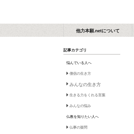
他力本願.netについて
記事カテゴリ
悩んでいる人へ
僧侶の生き方
みんなの生き方
生きる力をくれる言葉
みんなの悩み
仏教を知りたい人へ
仏事の疑問