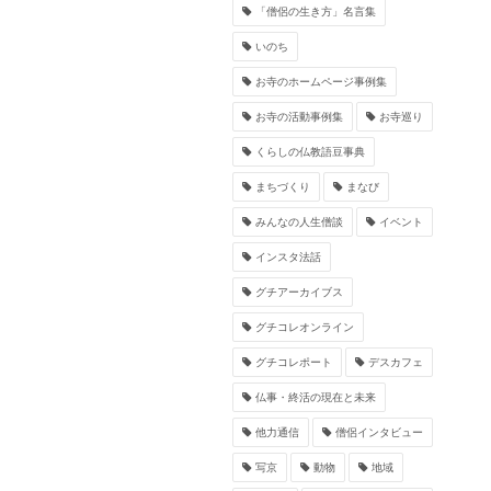
「僧侶の生き方」名言集
いのち
お寺のホームページ事例集
お寺の活動事例集
お寺巡り
くらしの仏教語豆事典
まちづくり
まなび
みんなの人生僧談
イベント
インスタ法話
グチアーカイブス
グチコレオンライン
グチコレポート
デスカフェ
仏事・終活の現在と未来
他力通信
僧侶インタビュー
写京
動物
地域