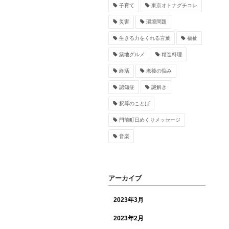
子育て
東京オトナグチコレ
災害
環境問題
生きる力をくれる言葉
福祉
築地グルメ
精進料理
終活
老後の悩み
認知症
謎解き
釈尊のことば
門前町日めくりメッセージ
音楽
アーカイブ
2023年3月
2023年2月