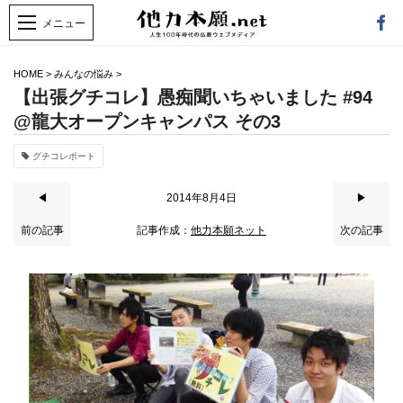
HOME
>
みんなの悩み
>
【出張グチコレ】愚痴聞いちゃいました #94
@龍大オープンキャンパス その3
グチコレポート
◀
2014年8月4日
▶
前の記事
記事作成：
他力本願ネット
次の記事