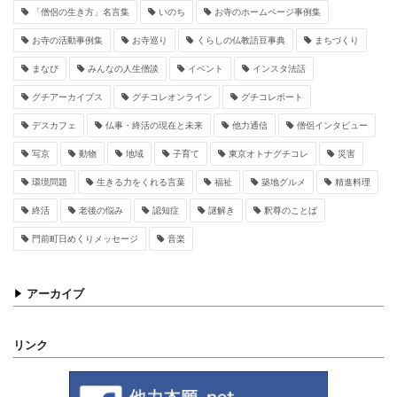
「僧侶の生き方」名言集
いのち
お寺のホームページ事例集
お寺の活動事例集
お寺巡り
くらしの仏教語豆事典
まちづくり
まなび
みんなの人生僧談
イベント
インスタ法話
グチアーカイブス
グチコレオンライン
グチコレポート
デスカフェ
仏事・終活の現在と未来
他力通信
僧侶インタビュー
写京
動物
地域
子育て
東京オトナグチコレ
災害
環境問題
生きる力をくれる言葉
福祉
築地グルメ
精進料理
終活
老後の悩み
認知症
謎解き
釈尊のことば
門前町日めくりメッセージ
音楽
アーカイブ
リンク