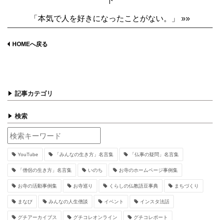
下
「本気で人を好きになったことがない。」 »»
HOMEへ戻る
記事カテゴリ
検索
YouTube
「みんなの生き方」名言集
「仏事の疑問」名言集
「僧侶の生き方」名言集
いのち
お寺のホームページ事例集
お寺の活動事例集
お寺巡り
くらしの仏教語豆事典
まちづくり
まなび
みんなの人生僧談
イベント
インスタ法話
グチアーカイブス
グチコレオンライン
グチコレポート