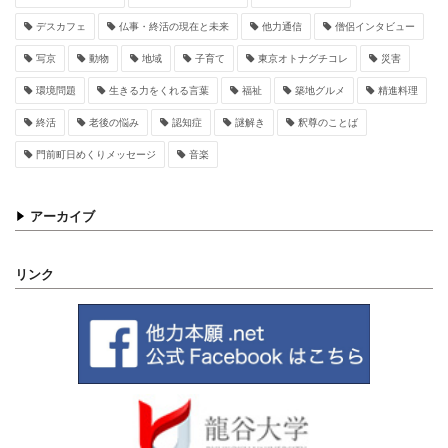
デスカフェ
仏事・終活の現在と未来
他力通信
僧侶インタビュー
写京
動物
地域
子育て
東京オトナグチコレ
災害
環境問題
生きる力をくれる言葉
福祉
築地グルメ
精進料理
終活
老後の悩み
認知症
謎解き
釈尊のことば
門前町日めくりメッセージ
音楽
アーカイブ
リンク