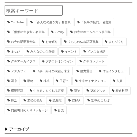
YouTube
「みんなの生き方」名言集
「仏事の疑問」名言集
「僧侶の生き方」名言集
いのち
お寺のホームページ事例集
お寺の活動事例集
お寺巡り
くらしの仏教語豆事典
まちづくり
まなび
みんなの人生僧談
イベント
インスタ法話
グチアーカイブス
グチコレオンライン
グチコレポート
デスカフェ
仏事・終活の現在と未来
他力通信
僧侶インタビュー
写京
動物
地域
子育て
東京オトナグチコレ
災害
環境問題
生きる力をくれる言葉
福祉
築地グルメ
精進料理
終活
老後の悩み
認知症
謎解き
釈尊のことば
門前町日めくりメッセージ
音楽
アーカイブ