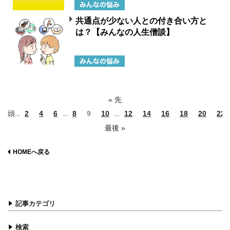
共通点が少ない人との付き合い方と
は？【みんなの人生僧談】
« 先
頭
2
4
6
8
9
10
12
14
16
18
20
22
...
...
...
最後 »
HOMEへ戻る
記事カテゴリ
検索