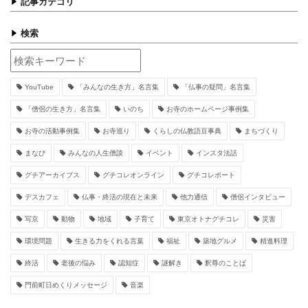
記事カテゴリ
検索
YouTube
「みんなの生き方」名言集
「仏事の疑問」名言集
「僧侶の生き方」名言集
いのち
お寺のホームページ事例集
お寺の活動事例集
お寺巡り
くらしの仏教語豆事典
まちづくり
まなび
みんなの人生僧談
イベント
インスタ法話
グチアーカイブス
グチコレオンライン
グチコレポート
デスカフェ
仏事・終活の現在と未来
他力通信
僧侶インタビュー
写京
動物
地域
子育て
東京オトナグチコレ
災害
環境問題
生きる力をくれる言葉
福祉
築地グルメ
精進料理
終活
老後の悩み
認知症
謎解き
釈尊のことば
門前町日めくりメッセージ
音楽