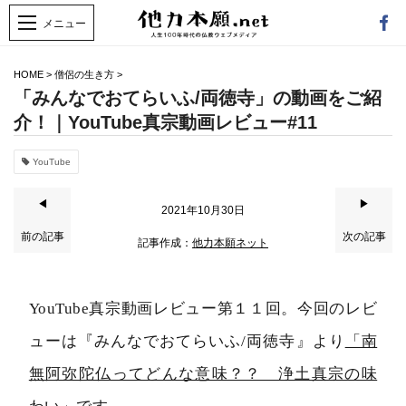
HOME
>
僧侶の生き方
>
「みんなでおてらいふ/両徳寺」の動画をご紹
介！｜YouTube真宗動画レビュー#11
YouTube
◀
▶
2021年10月30日
前の記事
次の記事
記事作成：
他力本願ネット
YouTube真宗動画レビュー第１１回。今回のレビ
ューは『みんなでおてらいふ/両徳寺』より
「南
無阿弥陀仏ってどんな意味？？ 浄土真宗の味