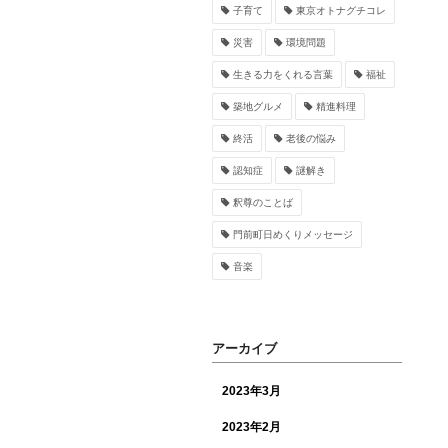
子育て
東京オトナグチコレ
災害
環境問題
生きる力をくれる言葉
福祉
築地グルメ
精進料理
終活
老後の悩み
認知症
謎解き
釈尊のことば
門前町日めくりメッセージ
音楽
アーカイブ
2023年3月
2023年2月