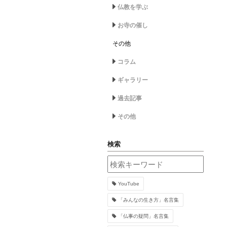
仏教を学ぶ
お寺の催し
その他
コラム
ギャラリー
過去記事
その他
検索
YouTube
「みんなの生き方」名言集
「仏事の疑問」名言集