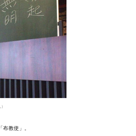
ん）
「布教使」。