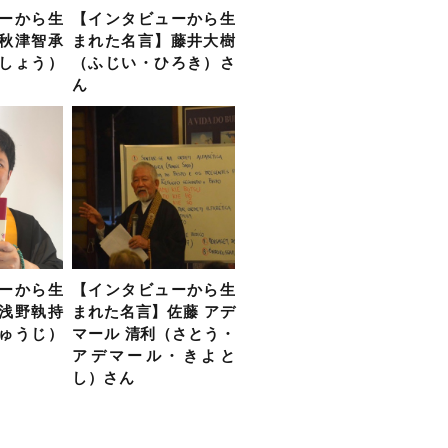
ーから生
【インタビューから生
秋津智承
まれた名言】藤井大樹
しょう）
（ふじい・ひろき）さ
ん
ーから生
【インタビューから生
浅野執持
まれた名言】佐藤 アデ
ゅうじ）
マール 清利（さとう・
アデマール・きよと
し）さん