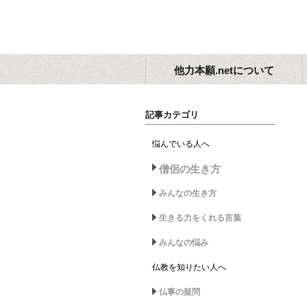
他力本願.netについて
記事カテゴリ
悩んでいる人へ
僧侶の生き方
みんなの生き方
生きる力をくれる言葉
みんなの悩み
仏教を知りたい人へ
仏事の疑問