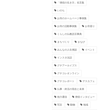
「僧侶の生き方」名言集
いのち
お寺のホームページ事例集
お寺の活動事例集
お寺巡り
くらしの仏教語豆事典
まちづくり
まなび
みんなの人生僧談
イベント
インスタ法話
グチアーカイブス
グチコレオンライン
グチコレポート
デスカフェ
仏事・終活の現在と未来
他力通信
僧侶インタビュー
写京
動物
地域