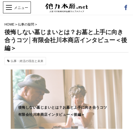
HOME
>
仏事の疑問
>
後悔しない墓じまいとは？お墓と上手に向き
合うコツ│有限会社川本商店インタビュー＜後
編＞
仏事・終活の現在と未来
後悔しない墓じまいとは？お墓と上手に向き合うコツ
有限会社川本商店インタビュー＜後編＞