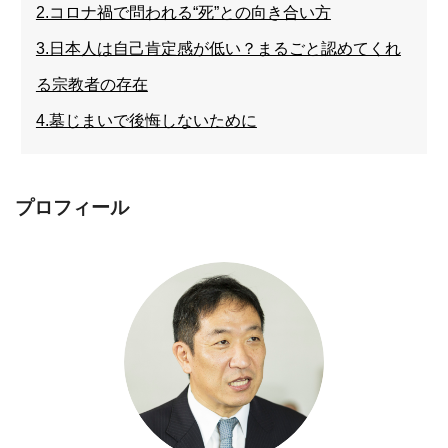
2.コロナ禍で問われる“死”との向き合い方
3.日本人は自己肯定感が低い？まるごと認めてくれ
る宗教者の存在
4.墓じまいで後悔しないために
プロフィール