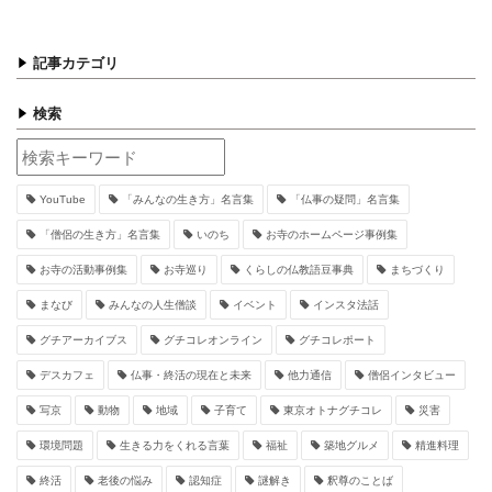
記事カテゴリ
検索
YouTube
「みんなの生き方」名言集
「仏事の疑問」名言集
「僧侶の生き方」名言集
いのち
お寺のホームページ事例集
お寺の活動事例集
お寺巡り
くらしの仏教語豆事典
まちづくり
まなび
みんなの人生僧談
イベント
インスタ法話
グチアーカイブス
グチコレオンライン
グチコレポート
デスカフェ
仏事・終活の現在と未来
他力通信
僧侶インタビュー
写京
動物
地域
子育て
東京オトナグチコレ
災害
環境問題
生きる力をくれる言葉
福祉
築地グルメ
精進料理
終活
老後の悩み
認知症
謎解き
釈尊のことば