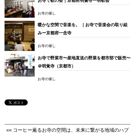
お寺で歌の会｜京都府明覺寺ー明歌会
お寺の催し
暖かな空間で音楽を。 ｜お寺で音楽会の取り組
みー京都府一念寺
お寺の催し
お寺で野菜市〜産地直送の野菜を都市部で販売〜
＠明覚寺（京都市）
お寺の催し
«« コーヒー薫るお寺の空間は、未来に繋がる地域のハブ