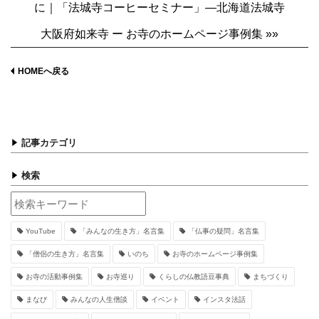
に｜「法城寺コーヒーセミナー」―北海道法城寺
大阪府如来寺 ー お寺のホームページ事例集 »»
HOMEへ戻る
記事カテゴリ
検索
YouTube
「みんなの生き方」名言集
「仏事の疑問」名言集
「僧侶の生き方」名言集
いのち
お寺のホームページ事例集
お寺の活動事例集
お寺巡り
くらしの仏教語豆事典
まちづくり
まなび
みんなの人生僧談
イベント
インスタ法話