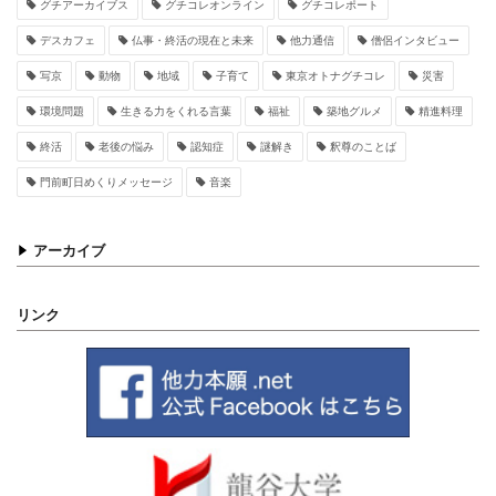
グチアーカイブス
グチコレオンライン
グチコレポート
デスカフェ
仏事・終活の現在と未来
他力通信
僧侶インタビュー
写京
動物
地域
子育て
東京オトナグチコレ
災害
環境問題
生きる力をくれる言葉
福祉
築地グルメ
精進料理
終活
老後の悩み
認知症
謎解き
釈尊のことば
門前町日めくりメッセージ
音楽
アーカイブ
リンク