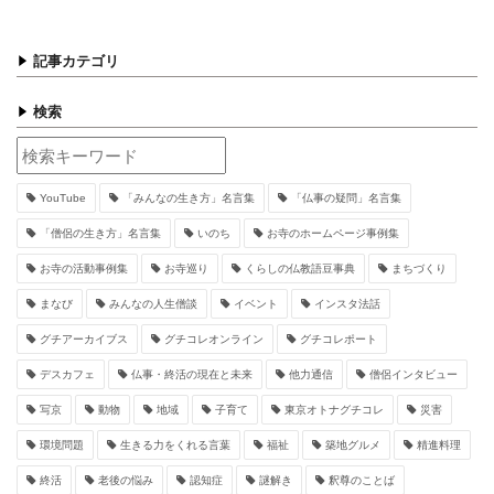
記事カテゴリ
検索
YouTube
「みんなの生き方」名言集
「仏事の疑問」名言集
「僧侶の生き方」名言集
いのち
お寺のホームページ事例集
お寺の活動事例集
お寺巡り
くらしの仏教語豆事典
まちづくり
まなび
みんなの人生僧談
イベント
インスタ法話
グチアーカイブス
グチコレオンライン
グチコレポート
デスカフェ
仏事・終活の現在と未来
他力通信
僧侶インタビュー
写京
動物
地域
子育て
東京オトナグチコレ
災害
環境問題
生きる力をくれる言葉
福祉
築地グルメ
精進料理
終活
老後の悩み
認知症
謎解き
釈尊のことば