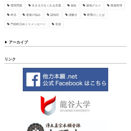
環境問題
生きる力をくれる言葉
福祉
築地グルメ
精進料理
終活
老後の悩み
認知症
謎解き
釈尊のことば
門前町日めくりメッセージ
音楽
アーカイブ
リンク