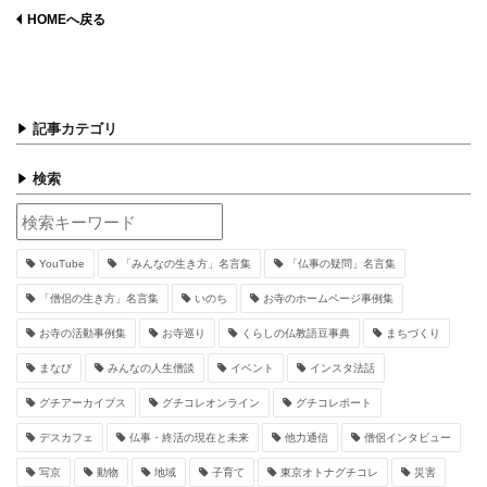
HOMEへ戻る
記事カテゴリ
検索
YouTube
「みんなの生き方」名言集
「仏事の疑問」名言集
「僧侶の生き方」名言集
いのち
お寺のホームページ事例集
お寺の活動事例集
お寺巡り
くらしの仏教語豆事典
まちづくり
まなび
みんなの人生僧談
イベント
インスタ法話
グチアーカイブス
グチコレオンライン
グチコレポート
デスカフェ
仏事・終活の現在と未来
他力通信
僧侶インタビュー
写京
動物
地域
子育て
東京オトナグチコレ
災害