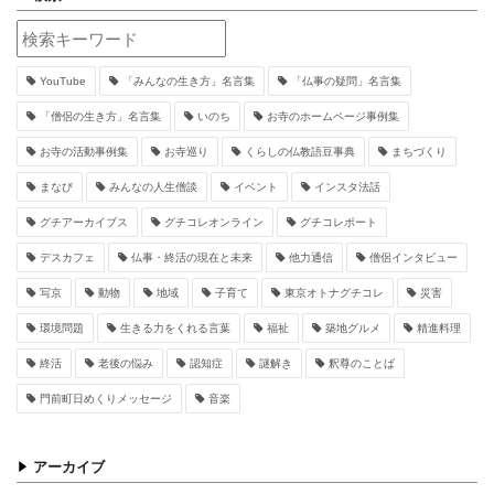
YouTube
「みんなの生き方」名言集
「仏事の疑問」名言集
「僧侶の生き方」名言集
いのち
お寺のホームページ事例集
お寺の活動事例集
お寺巡り
くらしの仏教語豆事典
まちづくり
まなび
みんなの人生僧談
イベント
インスタ法話
グチアーカイブス
グチコレオンライン
グチコレポート
デスカフェ
仏事・終活の現在と未来
他力通信
僧侶インタビュー
写京
動物
地域
子育て
東京オトナグチコレ
災害
環境問題
生きる力をくれる言葉
福祉
築地グルメ
精進料理
終活
老後の悩み
認知症
謎解き
釈尊のことば
門前町日めくりメッセージ
音楽
アーカイブ