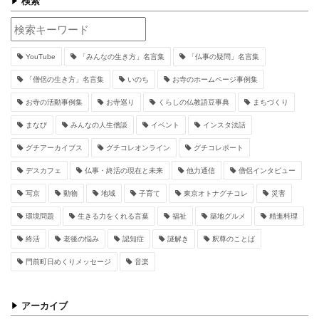
検索
YouTube
「みんなの生き方」名言集
「仏事の疑問」名言集
「僧侶の生き方」名言集
いのち
お寺のホームページ事例集
お寺の活動事例集
お寺巡り
くらしの仏教語豆事典
まちづくり
まなび
みんなの人生僧談
イベント
インスタ法話
グチアーカイブス
グチコレオンライン
グチコレポート
デスカフェ
仏事・終活の現在と未来
他力通信
僧侶インタビュー
写京
動物
地域
子育て
東京オトナグチコレ
災害
環境問題
生きる力をくれる言葉
福祉
築地グルメ
精進料理
終活
老後の悩み
認知症
謎解き
釈尊のことば
門前町日めくりメッセージ
音楽
アーカイブ