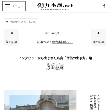
「僧侶の生き方」名言集
◀
2018年3月15日
▶
前の記事
記事作成：
他力本願ネット
次の記事
インタビューから生まれた名言「僧侶の生き方」編
はらだ
じえん
原田
慈縁